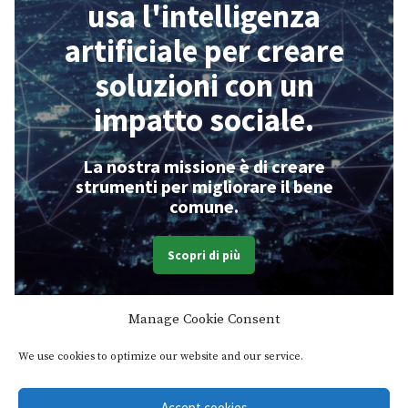
usa l'intelligenza
artificiale per creare
soluzioni con un
impatto sociale.
La nostra missione è di creare
strumenti
per migliorare
il bene
comune.
Scopri di più
Manage Cookie Consent
We use cookies to optimize our website and our service.
Receive our Newsletters:
Accept cookies